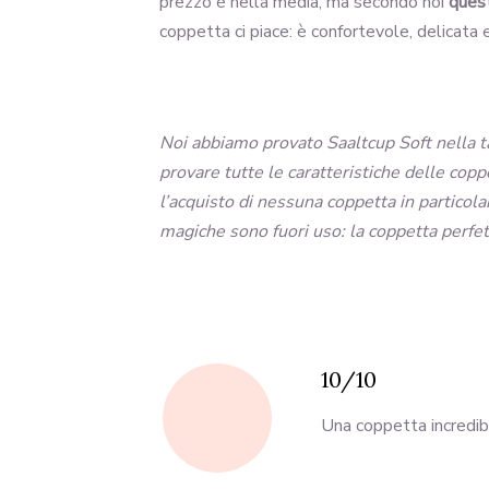
prezzo è nella media, ma secondo noi
quest
coppetta ci piace: è confortevole, delicata 
Noi abbiamo provato Saaltcup Soft nella ta
provare tutte le caratteristiche delle copp
l’acquisto di nessuna coppetta in particol
magiche sono fuori uso: la coppetta perfet
10/10
Una coppetta incredibi