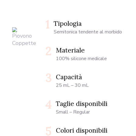
1
Tipologia
Semitonica tendente al morbido
2
Materiale
100% silicone medicale
3
Capacità
25 mL – 30 mL
4
Taglie disponibili
Small – Regular
5
Colori disponibili