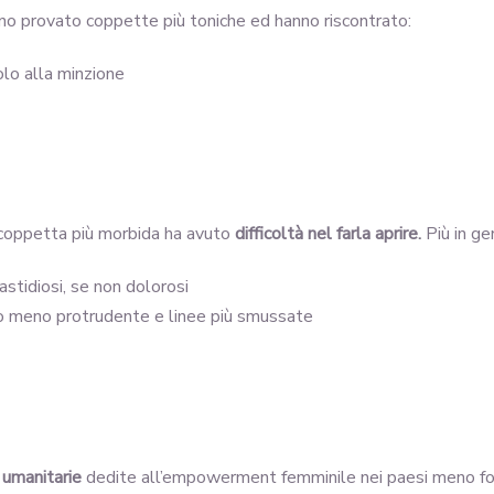
o provato coppette più toniche ed hanno riscontrato:
olo alla minzione
 coppetta più morbida ha avuto
difficoltà nel farla aprire.
Più in ge
stidiosi, se non dolorosi
lo meno protrudente e linee più smussate
 umanitarie
dedite all’empowerment femminile nei paesi meno fo