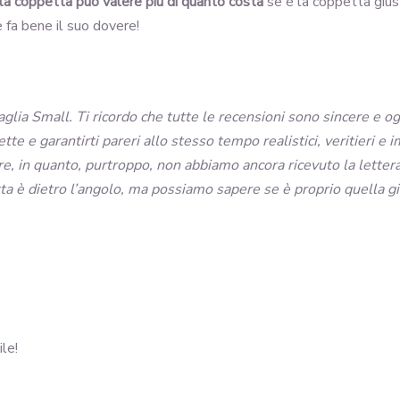
a coppetta può valere più di quanto costa
se è la coppetta gius
e fa bene il suo dovere!
glia Small. Ti ricordo che tutte le recensioni sono sincere e o
ette e garantirti pareri allo stesso tempo realistici, veritieri 
are, in quanto, purtroppo, non abbiamo ancora ricevuto la lette
ta è dietro l’angolo, ma possiamo sapere se è proprio quella g
le!