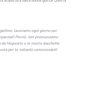
ta acquistata dalla donna giusta! Questa
ggettive: lavoriamo ogni giorno per
e imparziali! Perciò, non promuoviamo
ra da Hogwarts e le nostre bacchette
iusta per te soltanto conoscendoti!