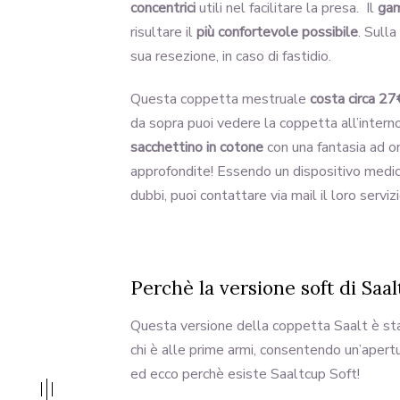
concentrici
utili nel facilitare la presa. Il
ga
risultare il
più confortevole possibile
. Sull
sua resezione, in caso di fastidio.
Questa coppetta mestruale
costa
circa 27
da sopra puoi vedere la coppetta all’interno 
sacchettino in cotone
con una fantasia ad o
approfondite! Essendo un dispositivo medicale
dubbi, puoi contattare via mail il loro servizi
Perchè la versione soft di Saal
Questa versione della coppetta Saalt è st
chi è alle prime armi, consentendo un’apert
ed ecco perchè esiste Saaltcup Soft!