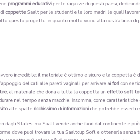
iene
programmi educativi
per le ragazze di questi paesi, dedicand
 di
coppette
Saalt per le studenti e le loro madri, le quali lavora
to questo progetto, in quanto molto vicino alla nostra linea di p
vero incredibile: il materiale è ottimo e sicuro e la coppetta è
’appoggio delicati alle pareti vaginali, per arrivare ai
fori
con sezio
lire
; al materiale che dona a tutta la coppetta un
effetto soft t
 durare nel tempo senza macchie. Insomma, come caratteristiche di
sito
alle spalle
ricchissimo
di
informazioni
che potrebbe esserti m
fuori dagli States, ma Saalt vende anche fuori dal continente e può
aforme dove puoi trovare la tua Saaltcup Soft e ottenerla senza 