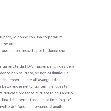
nullipare, le donne con una corporatura
 prime armi
e, può essere indicata per le donne che
nte garantite da FDA: magari per chi desidera
lmente ben studiata, se non
ottimale
! La
tre che essere super
all’avanguardia
e
re bella anche nel lungo termine: questa
ra delicata presente al di sotto dell’anello
nclinati
che permettono un ottimo “sigillo”
a livello del fondo osserviamo
3 anelli