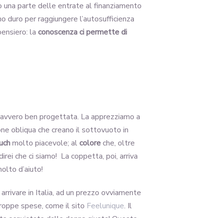
o una parte delle entrate al finanziamento
no duro per raggiungere l’autosufficienza
ensiero: la
conoscenza ci permette di
 davvero ben progettata. La apprezziamo a
ne obliqua che creano il sottovuoto in
ouch
molto piacevole; al
colore
che, oltre
rei che ci siamo! La coppetta, poi, arriva
olto d’aiuto!
 arrivare in Italia, ad un prezzo ovviamente
troppe spese, come il sito
Feelunique
. Il