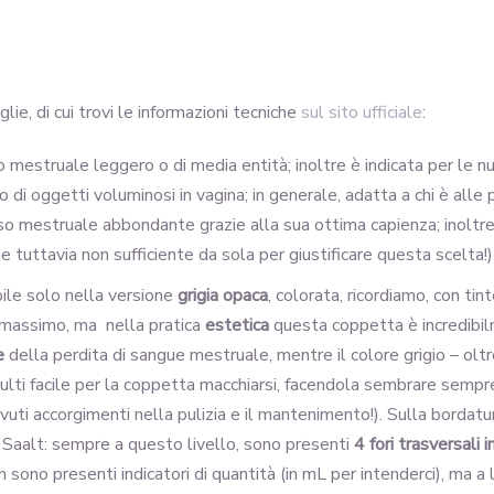
ie, di cui trovi le informazioni tecniche
sul sito ufficiale
:
sso mestruale leggero o di media entità; inoltre è indicata per le 
to di oggetti voluminosi in vagina; in generale, adatta a chi è alle
usso mestruale abbondante grazie alla sua ottima capienza; inoltr
 tuttavia non sufficiente da sola per giustificare questa scelta!)
ile solo nella versione
grigia opaca
, colorata, ricordiamo, con ti
 massimo, ma nella pratica
estetica
questa coppetta è incredibi
e
della perdita di sangue mestruale, mentre il colore grigio – ol
sulti facile per la coppetta macchiarsi, facendola sembrare semp
vuti accorgimenti nella pulizia e il mantenimento!). Sulla bordatu
o Saalt: sempre a questo livello, sono presenti
4 fori trasversali i
n sono presenti indicatori di quantità (in mL per intenderci), ma 