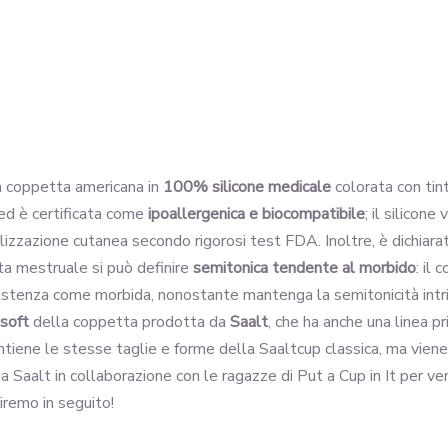
 coppetta americana in
100% silicone medicale
colorata con ti
 ed è certificata come
ipoallergenica e biocompatibile
; il silicon
ilizzazione cutanea secondo rigorosi test FDA. Inoltre, è dichiar
ta mestruale si può definire
semitonica tendente al morbido
: il
nsistenza come morbida, nonostante mantenga la semitonicità intr
 soft
della coppetta prodotta da
Saalt
, che ha anche una linea p
antiene le stesse taglie e forme della Saaltcup classica, ma vien
 Saalt in collaborazione con le ragazze di Put a Cup in It per ven
remo in seguito!