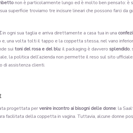
mbetto
non è particolarmente lungo ed è molto ben pensato: è s
a sua superficie troviamo tre incisure lineari che possono farci da
€
in ogni sua taglia e arriva direttamente a casa tua in una
confezi
e, una volta tolti il tappo e la coppetta stessa, nel vano inferior
nde sui
toni del rosa e del blu
: il packaging è davvero
splendido
,
, la politica dell’azienda non permette il reso sul sito ufficiale
o di assistenza clienti.
t
ata progettata per
venire incontro ai bisogni delle donne
: la Saa
ura facilitata della coppetta in vagina. Tuttavia, alcune donne p