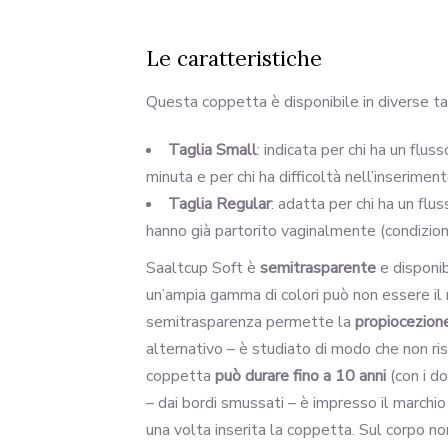
Le caratteristiche
Questa coppetta è disponibile in diverse tagl
Taglia Small
: indicata per chi ha un flu
minuta e per chi ha difficoltà nell’inserimen
Taglia Regular
: adatta per chi ha un fl
hanno già partorito vaginalmente (condizione
Saaltcup Soft è
semitrasparente
e disponib
un’ampia gamma di colori può non essere il
semitrasparenza permette la
propiocezion
alternativo – è studiato di modo che non ri
coppetta
può durare fino a 10 anni
(con i do
– dai bordi smussati – è impresso il marchi
una volta inserita la coppetta. Sul corpo no