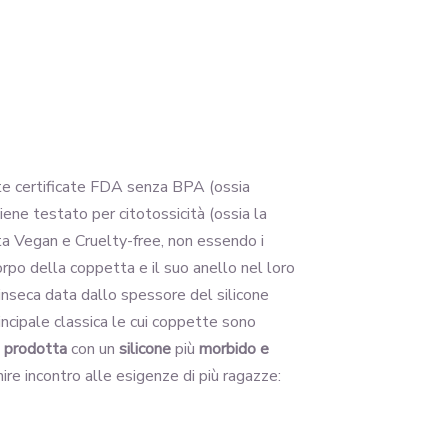
nte certificate FDA senza BPA (ossia
e viene testato per citotossicità (ossia la
ata Vegan e Cruelty-free, non essendo i
 corpo della coppetta e il suo anello nel loro
inseca data dallo spessore del silicone
rincipale classica le cui coppette sono
e
prodotta
con un
silicone
più
morbido e
ire incontro alle esigenze di più ragazze: